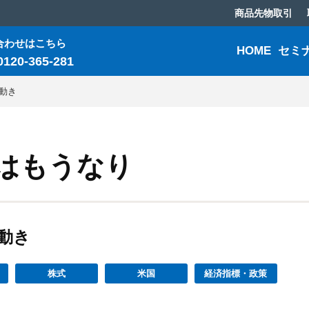
商品先物取引
合わせはこちら
HOME
セミ
0120-365-281
の動き
はもうなり
動き
株式
米国
経済指標・政策