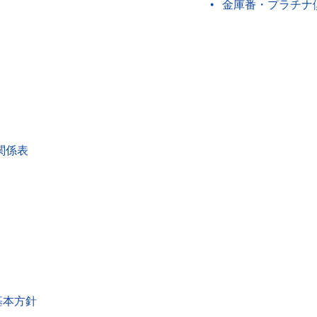
金庫番・プラチナ
関係表
基本方針