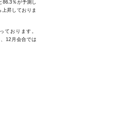
86.3％が予測し
から上昇しておりま
となっております。
い、12月会合では