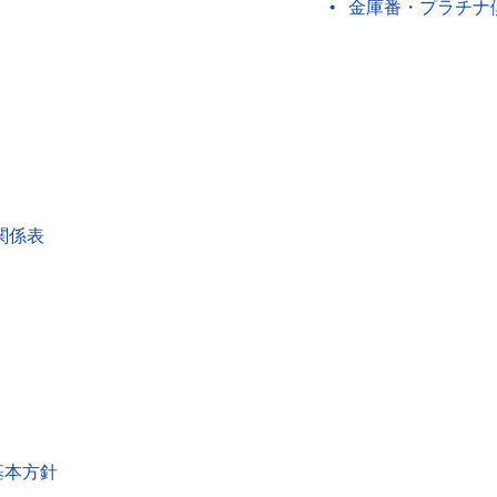
金庫番・プラチナ
関係表
基本方針