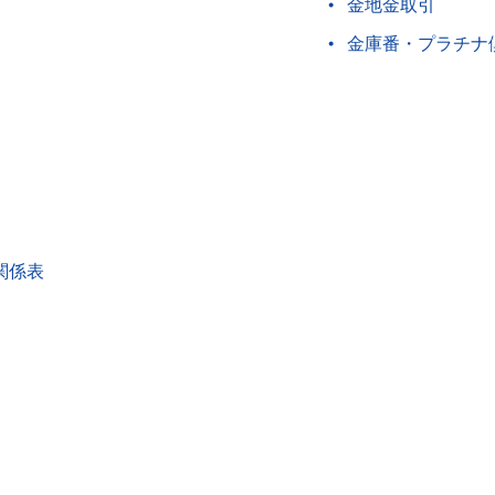
金地金取引
金庫番・プラチナ
関係表