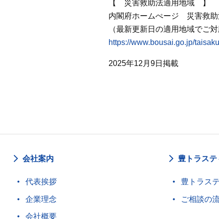
【 災害救助法適用地域 】
内閣府ホームぺージ 災害救助
（最新更新日の適用地域でご対
https://www.bousai.go.jp/taisak
2025年12月9日掲載
会社案内
豊トラステ
代表挨拶
豊トラス
企業理念
ご相談の
会社概要