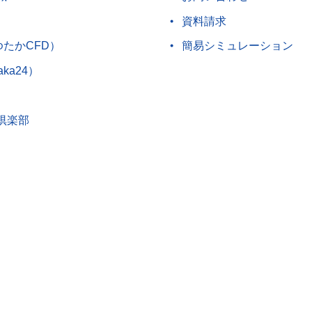
資料請求
ゆたかCFD）
簡易シミュレーション
aka24）
倶楽部