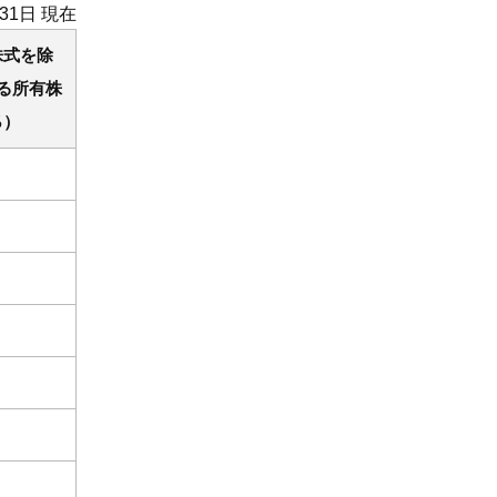
月31日 現在
株式を除
る所有株
％）