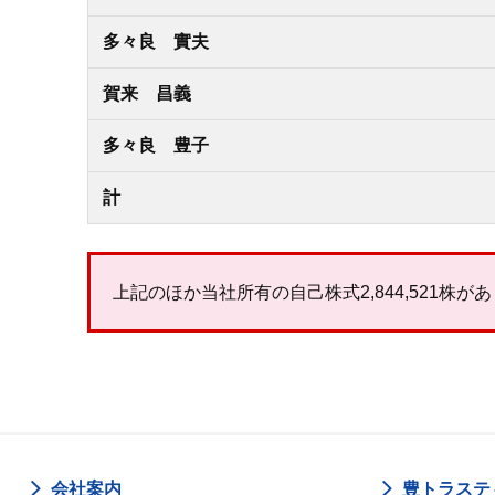
多々良 實夫
賀来 昌義
多々良 豊子
計
上記のほか当社所有の自己株式2,844,521株が
会社案内
豊トラステ