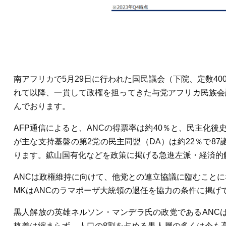
南アフリカで5月29日に行われた国民議会（下院、定数40
れて以降、一貫して政権を担ってきた与党アフリカ民族会議
んでおります。
AFP通信によると、ANCの得票率は約40％と、民主化後
が主な支持基盤の第2党の民主同盟（DA）は約22％で87
ります。鉱山国有化などを政策に掲げる急進左派・経済的解
ANCは政権維持に向けて、他党との連立協議に臨むことに
MKはANCのラマポーザ大統領の退任を協力の条件に掲
黒人解放の英雄ネルソン・マンデラ氏の政党であるANCは
格差は縮まらず、人口の8割を占める黒人層の多くは今も