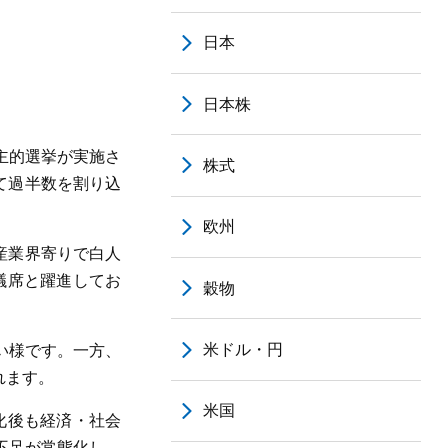
日本
日本株
民主的選挙が実施さ
株式
て過半数を割り込
欧州
。産業界寄りで白人
8議席と躍進してお
穀物
米ドル・円
い様です。一方、
れます。
米国
化後も経済・社会
不足が常態化し、