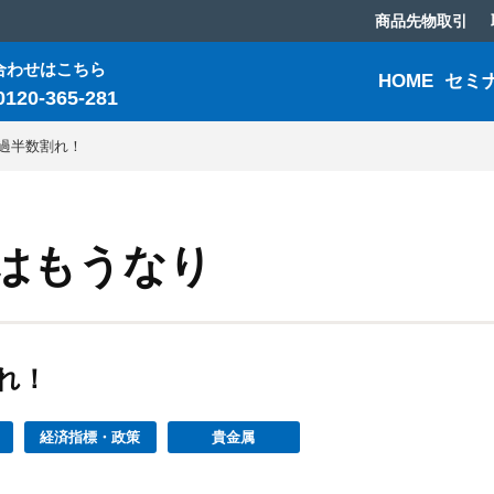
商品先物取引
合わせはこちら
HOME
セミ
0120-365-281
C過半数割れ！
はもうなり
れ！
経済指標・政策
貴金属