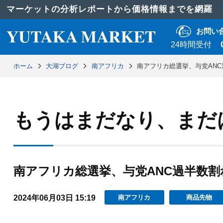
マーケットの分析レポートから価格情報までを網羅
お問い
24時間受付
ホーム
大湖ブログ
南アフリカ
南アフリカ総選挙、与党AN
もうはまだなり、まだ
南アフリカ総選挙、与党ANC過半数割
2024年06月03日 15:19
南アフリカ
商品先物