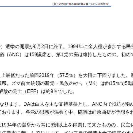
0）選挙の開票が6月2日に終了。1994年に全人種が参加する
（ANC）は159議席と、第1党の座は維持したものの、初め
史上最低だった前回2019年（57.5％）を大幅に下回りました
議席。ズマ前大統領の新党・民族のやり（MK）は約15％で5
放の闘士（EFF）は約9％でした。
なります。DAは白人を主な支持基盤とし、ANC内で抵抗が強
げております。各党の思惑が渦巻く中、協議は紆余曲折が予想さ
1994年の選挙から常に6割以上を得票して来たものの、民主
高失業率に苦しんでおります。インフラの機能不全で停電や水