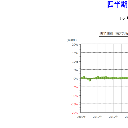
四半期
↓ク