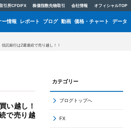
取引所CFD/FX
株価指数先物取引
会社情報
オフィシャルTOP
ナー情報
レポート
ブログ
動画
価格・チャート
データ
、信託銀行は2週連続で売り越し！！
カテゴリー
ブログトップへ
で買い越し！
連続で売り越
FX