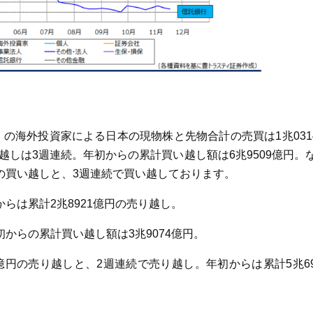
17日）の海外投資家による日本の現物株と先物合計の売買は1兆03
しは3週連続。年初からの累計買い越し額は6兆9509億円。な
円の買い越しと、3週連続で買い越しております。
らは累計2兆8921億円の売り越し。
初からの累計買い越し額は3兆9074億円。
億円の売り越しと、2週連続で売り越し。年初からは累計5兆69