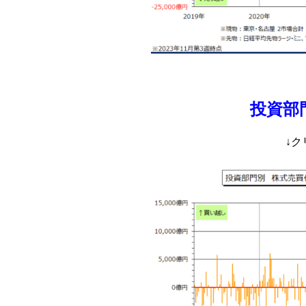
投資部
↓ク