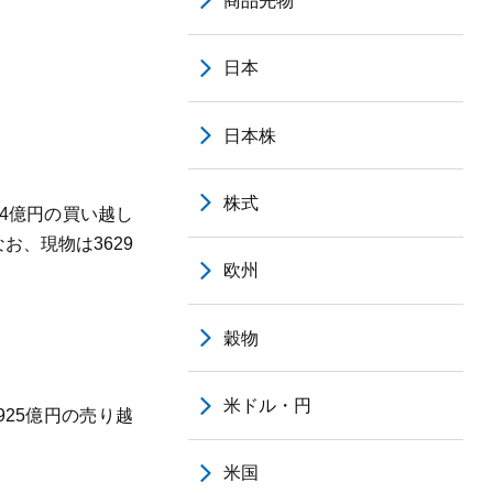
商品先物
日本
日本株
株式
14億円の買い越し
お、現物は3629
欧州
穀物
米ドル・円
25億円の売り越
米国