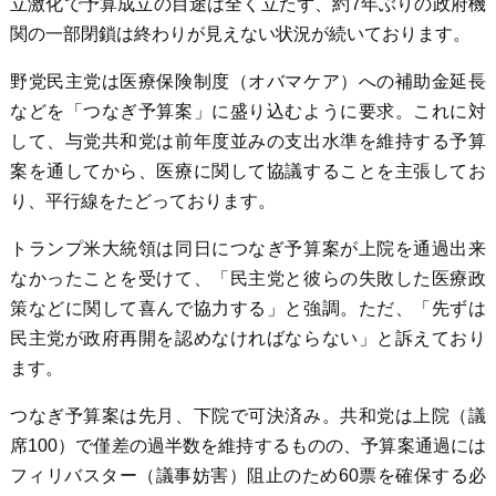
立激化で予算成立の目途は全く立たず、約7年ぶりの政府機
関の一部閉鎖は終わりが見えない状況が続いております。
野党民主党は医療保険制度（オバマケア）への補助金延長
などを「つなぎ予算案」に盛り込むように要求。これに対
して、与党共和党は前年度並みの支出水準を維持する予算
案を通してから、医療に関して協議することを主張してお
り、平行線をたどっております。
トランプ米大統領は同日につなぎ予算案が上院を通過出来
なかったことを受けて、「民主党と彼らの失敗した医療政
策などに関して喜んで協力する」と強調。ただ、「先ずは
民主党が政府再開を認めなければならない」と訴えており
ます。
つなぎ予算案は先月、下院で可決済み。共和党は上院（議
席100）で僅差の過半数を維持するものの、予算案通過には
フィリバスター（議事妨害）阻止のため60票を確保する必