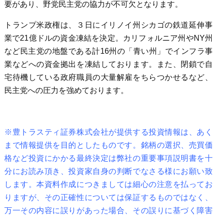
要があり、野党民主党の協力が不可欠となります。
トランプ米政権は、３日にイリノイ州シカゴの鉄道延伸事
業で21億ドルの資金凍結を決定。カリフォルニア州やNY州
など民主党の地盤である計16州の「青い州」でインフラ事
業などへの資金拠出を凍結しております。また、閉鎖で自
宅待機している政府職員の大量解雇をちらつかせるなど、
民主党への圧力を強めております。
※豊トラスティ証券株式会社が提供する投資情報は、あく
まで情報提供を目的としたものです。銘柄の選択、売買価
格など投資にかかる最終決定は弊社の重要事項説明書を十
分にお読み頂き、投資家自身の判断でなさる様にお願い致
します。本資料作成につきましては細心の注意を払ってお
りますが、その正確性については保証するものではなく、
万一その内容に誤りがあった場合、その誤りに基づく障害