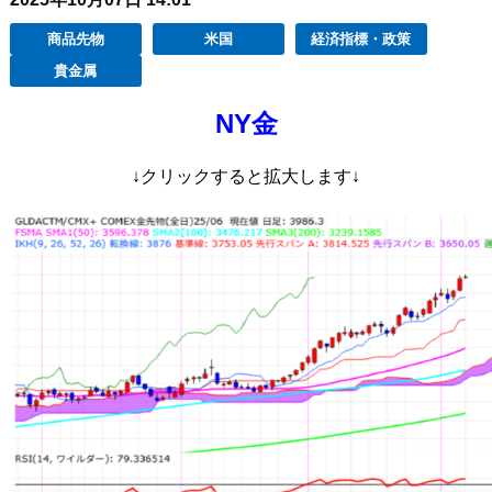
商品先物
米国
経済指標・政策
貴金属
NY金
↓クリックす
ると拡大します↓