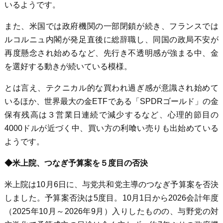
いるようです。
また、米国では政府機関の一部閉鎖が続き、フランスでは
ルコルニュ内閣が発足直後に総辞職し、同国の政局不安が
再度懸念され始めるなど、先行き不透明感が強まる中、金
を選好する動きが続いている模様。
とは言え、テクニカル的な買われ過ぎ感が意識され始めて
いるほか、世界最大の金ETFである「SPDRゴールド」の金
保有残高は３営業日連続で減少するなど、心理的節目の
4000ドルが近づく中、買い方の利喰い売りも出始めている
ようです。
◆米上院、つなぎ予算案を５度目の否決
米上院は10月6日に、与党共和党主導のつなぎ予算案を否決
しました。予算案否決は5度目。10月1日から2026会計年度
（2025年10月～2026年9月）入りしたものの、与野党の対